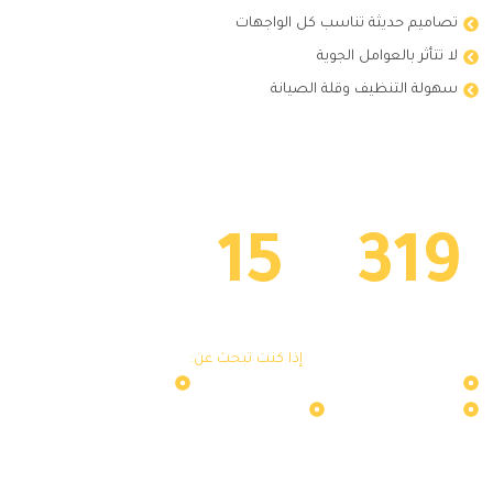
تصاميم حديثة تناسب كل الواجهات
لا تتأثر بالعوامل الجوية
سهولة التنظيف وقلة الصيانة
مشاريعنا
سنوات الخبرة
15
319
تواصل مع شركة أوزون الآن – جودة تستحق ثقتك
إذا كنت تبحث عن:
أفضل شركة أبواب ونوافذ UPVC في العين
أبواب WPC عالية الجودة
نوافذ ألمنيوم عصرية
هاندريل أو مجالس خارجية
تواصل معنا اليوم للحصول على استشارة مجانية وعرض سعر مخصص
يناسب احتياجك